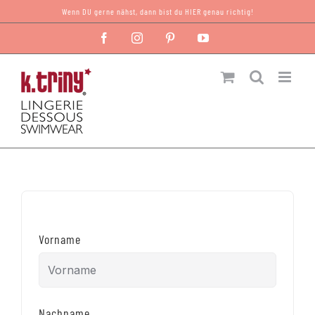
Zum
Wenn DU gerne nähst, dann bist du HIER genau richtig!
Inhalt
Facebook
Instagram
Pinterest
YouTube
springen
Vorname
Nachname