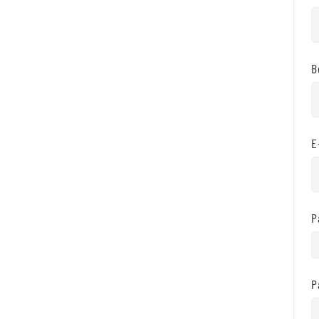
B
E
P
P