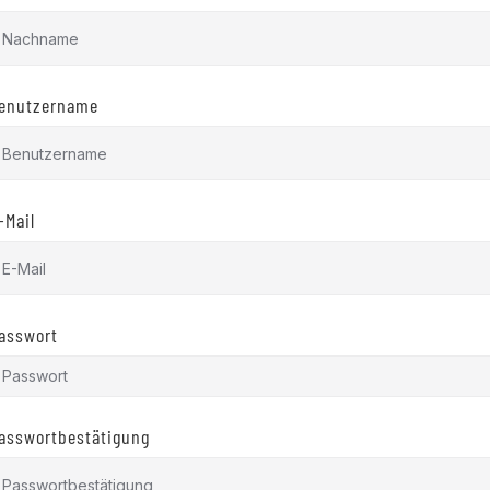
enutzername
-Mail
asswort
asswortbestätigung