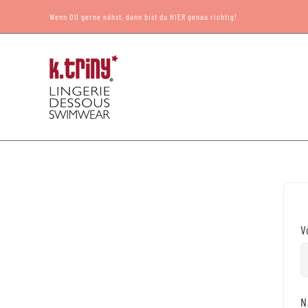
Zum
Wenn DU gerne nähst, dann bist du HIER genau richtig!
Inhalt
springen
V
N