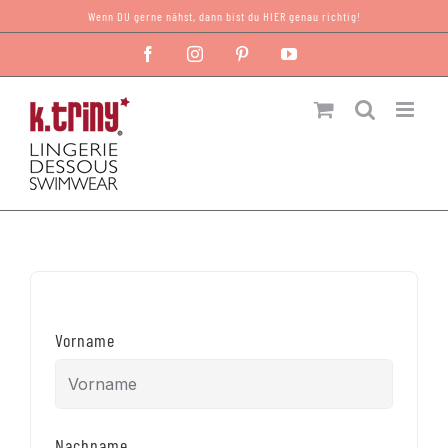
Zum
Wenn DU gerne nähst, dann bist du HIER genau richtig!
Inhalt
Facebook
Instagram
Pinterest
YouTube
springen
Vorname
Nachname