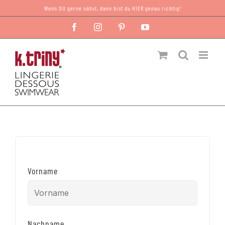
Zum
Wenn DU gerne nähst, dann bist du HIER genau richtig!
Inhalt
Facebook
Instagram
Pinterest
YouTube
springen
Vorname
Nachname