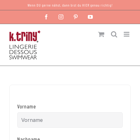
Zum
Wenn DU gerne nähst, dann bist du HIER genau richtig!
Inhalt
Facebook
Instagram
Pinterest
YouTube
springen
Vorname
Nachname