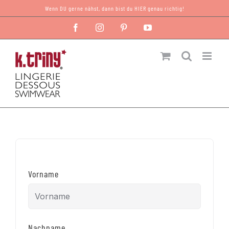
Zum
Wenn DU gerne nähst, dann bist du HIER genau richtig!
Inhalt
Facebook
Instagram
Pinterest
YouTube
springen
Vorname
Nachname