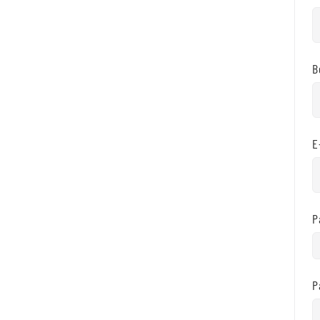
B
E
P
P