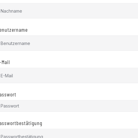
enutzername
-Mail
asswort
asswortbestätigung