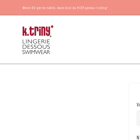
Zum
Wenn DU gerne nähst, dann bist du HIER genau richtig!
Inhalt
springen
V
N