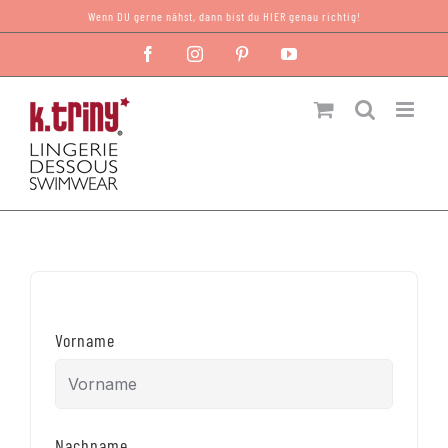
Zum
Wenn DU gerne nähst, dann bist du HIER genau richtig!
Inhalt
Facebook
Instagram
Pinterest
YouTube
springen
Vorname
Nachname