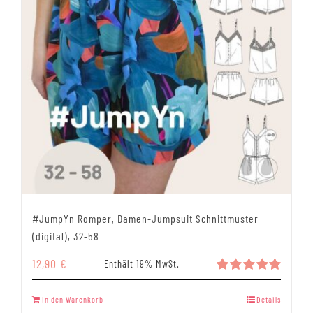
#JumpYn Romper, Damen-Jumpsuit Schnittmuster
(digital), 32-58
12,90
€
Enthält 19% MwSt.
Bewertet
mit
5.00
In den Warenkorb
Details
von 5