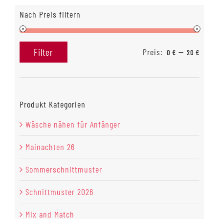
Nach Preis filtern
Preis:
—
Filter
0 €
20 €
Min.
Max.
Preis
Preis
Produkt Kategorien
Wäsche nähen für Anfänger
Mainachten 26
Sommerschnittmuster
Schnittmuster 2026
Mix and Match