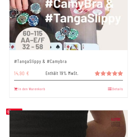
#TangaSlippy & #Camybra
14,90
€
Enthält 19% MwSt.
Bewertet
mit
5.00
In den Warenkorb
Details
von 5
Save