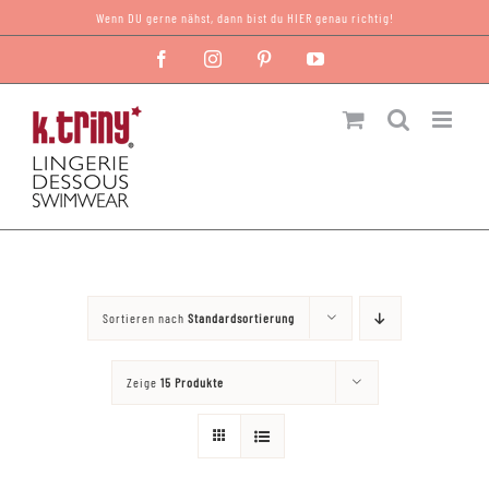
Zum
Wenn DU gerne nähst, dann bist du HIER genau richtig!
Inhalt
Facebook
Instagram
Pinterest
YouTube
springen
Sortieren nach
Standardsortierung
Zeige
15 Produkte