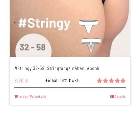
#Stringy 32-58, Stringtanga nähen, ebook
8,90
€
Enthält 19% MwSt.
Bewertet
mit
5.00
In den Warenkorb
Details
von 5