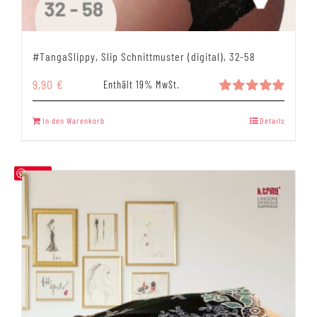
#TangaSlippy, Slip Schnittmuster (digital), 32-58
9,90
€
Enthält 19% MwSt.
Bewertet
mit
5.00
In den Warenkorb
Details
von 5
Save