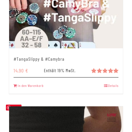
#TangaSlippy & #Camybra
14,90
€
Enthält 19% MwSt.
Bewertet
mit
5.00
In den Warenkorb
Details
von 5
Save