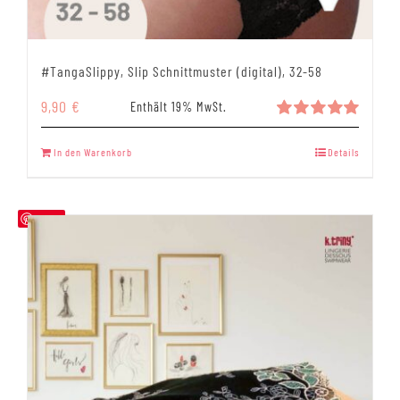
#TangaSlippy, Slip Schnittmuster (digital), 32-58
9,90
€
Enthält 19% MwSt.
Bewertet
mit
5.00
In den Warenkorb
Details
von 5
Save