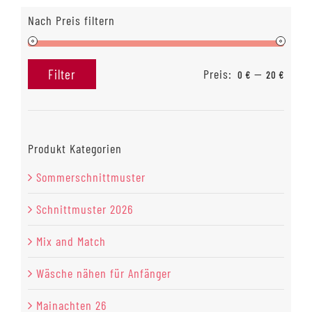
Nach Preis filtern
Preis:
—
Filter
0 €
20 €
Min.
Max.
Preis
Preis
Produkt Kategorien
Sommerschnittmuster
Schnittmuster 2026
Mix and Match
Wäsche nähen für Anfänger
Mainachten 26