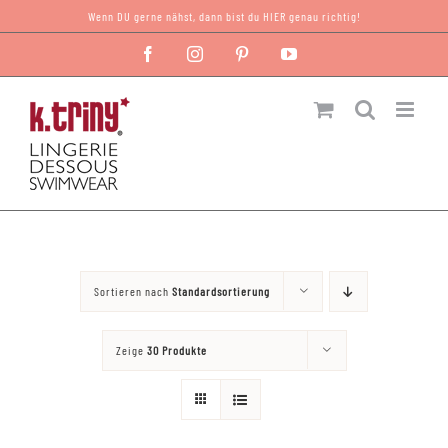
Zum
Wenn DU gerne nähst, dann bist du HIER genau richtig!
Inhalt
Facebook
Instagram
Pinterest
YouTube
springen
Sortieren nach
Standardsortierung
Zeige
30 Produkte