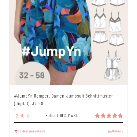
#JumpYn Romper, Damen-Jumpsuit Schnittmuster
(digital), 32-58
12,90
€
Enthält 19% MwSt.
Bewertet
mit
5.00
In den Warenkorb
Details
von 5