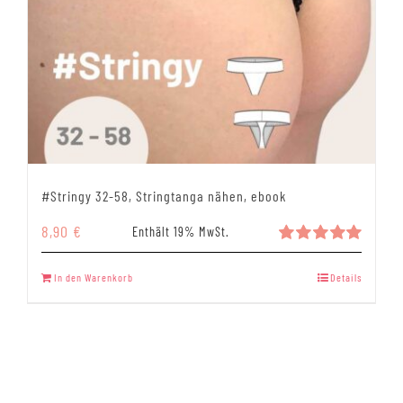
#Stringy 32-58, Stringtanga nähen, ebook
8,90
€
Enthält 19% MwSt.
Bewertet
mit
5.00
In den Warenkorb
Details
von 5