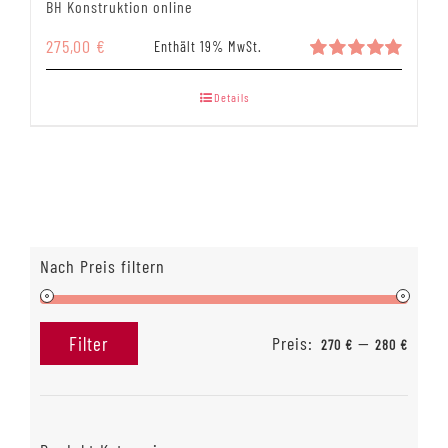
BH Konstruktion online
275,00
€
Enthält 19% MwSt.
Bewertet
mit
5.00
Details
von 5
Nach Preis filtern
Preis:
—
Filter
270 €
280 €
Min.
Max.
Preis
Preis