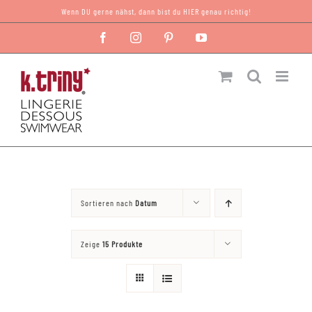
Zum
Wenn DU gerne nähst, dann bist du HIER genau richtig!
Inhalt
Facebook
Instagram
Pinterest
YouTube
springen
Sortieren nach
Datum
Zeige
15 Produkte