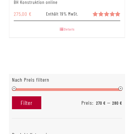
BH Konstruktion online
275,00
€
Enthält 19% MwSt.
Bewertet
mit
5.00
Details
von 5
Nach Preis filtern
Preis:
—
Filter
270 €
280 €
Min.
Max.
Preis
Preis