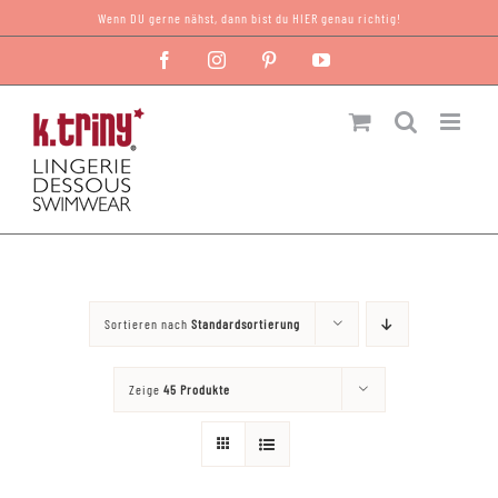
Zum
Wenn DU gerne nähst, dann bist du HIER genau richtig!
Inhalt
Facebook
Instagram
Pinterest
YouTube
springen
Sortieren nach
Standardsortierung
Zeige
45 Produkte