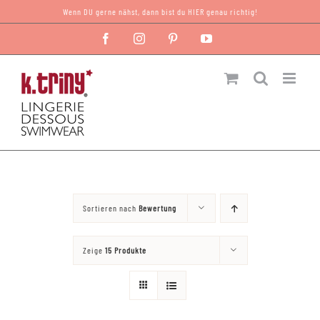
Zum
Wenn DU gerne nähst, dann bist du HIER genau richtig!
Inhalt
Facebook
Instagram
Pinterest
YouTube
springen
Sortieren nach
Bewertung
Zeige
15 Produkte