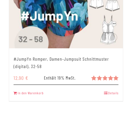
#JumpYn Romper, Damen-Jumpsuit Schnittmuster
(digital), 32-58
12,90
€
Enthält 19% MwSt.
Bewertet
mit
5.00
In den Warenkorb
Details
von 5