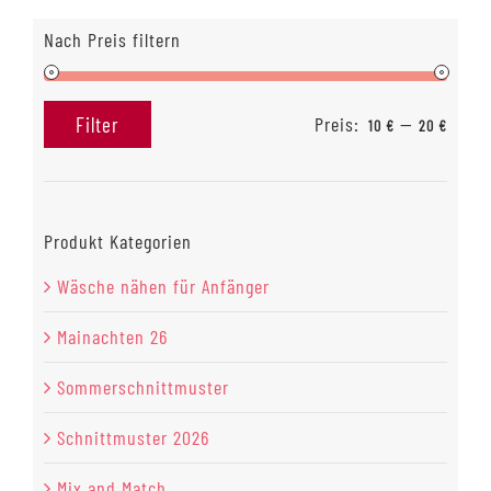
Nach Preis filtern
Preis:
—
Filter
10 €
20 €
Min.
Max.
Preis
Preis
Produkt Kategorien
Wäsche nähen für Anfänger
Mainachten 26
Sommerschnittmuster
Schnittmuster 2026
Mix and Match