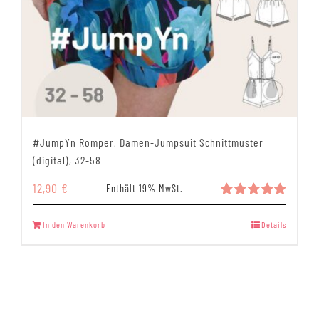
#JumpYn Romper, Damen-Jumpsuit Schnittmuster
(digital), 32-58
12,90
€
Enthält 19% MwSt.
Bewertet
mit
5.00
In den Warenkorb
Details
von 5