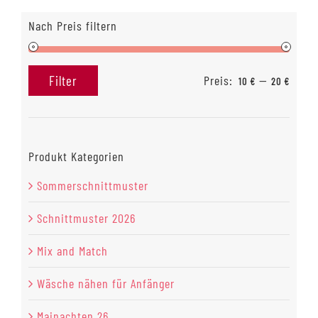
Nach Preis filtern
Preis:
—
Filter
10 €
20 €
Min.
Max.
Preis
Preis
Produkt Kategorien
Sommerschnittmuster
Schnittmuster 2026
Mix and Match
Wäsche nähen für Anfänger
Mainachten 26