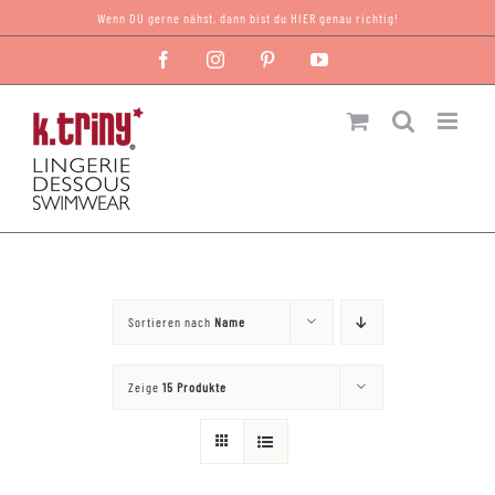
Zum
Wenn DU gerne nähst, dann bist du HIER genau richtig!
Inhalt
Facebook
Instagram
Pinterest
YouTube
springen
Sortieren nach
Name
Zeige
15 Produkte