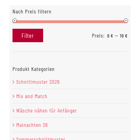
Nach Preis filtern
Preis:
—
Filter
0 €
10 €
Min.
Max.
Preis
Preis
Produkt Kategorien
Schnittmuster 2026
Mix and Match
Wäsche nähen für Anfänger
Mainachten 26
Sommerschnittmuster