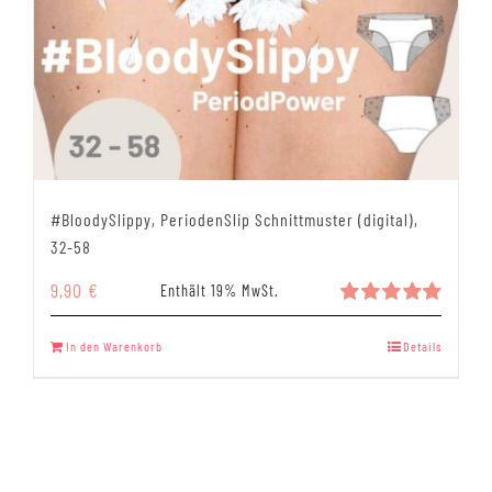
#BloodySlippy, PeriodenSlip Schnittmuster (digital),
32-58
9,90
€
Enthält 19% MwSt.
Bewertet
mit
5.00
In den Warenkorb
Details
von 5