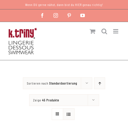
Zum
Wenn DU gerne nähst, dann bist du HIER genau richtig!
Inhalt
Facebook
Instagram
Pinterest
YouTube
springen
Sortieren nach
Standardsortierung
Zeige
45 Produkte