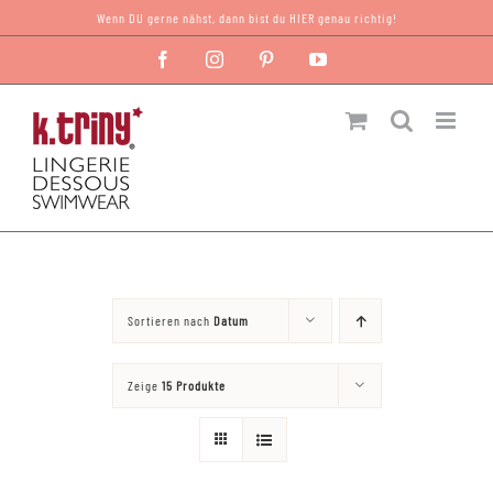
Zum
Wenn DU gerne nähst, dann bist du HIER genau richtig!
Inhalt
Facebook
Instagram
Pinterest
YouTube
springen
Sortieren nach
Datum
Zeige
15 Produkte