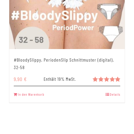
#BloodySlippy, PeriodenSlip Schnittmuster (digital),
32-58
9,90
€
Enthält 19% MwSt.
Bewertet
mit
5.00
In den Warenkorb
Details
von 5