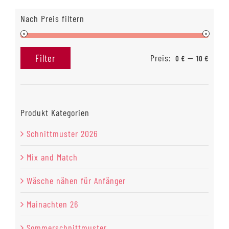
Nach Preis filtern
Preis:
—
Filter
0 €
10 €
Min.
Max.
Preis
Preis
Produkt Kategorien
Schnittmuster 2026
Mix and Match
Wäsche nähen für Anfänger
Mainachten 26
Sommerschnittmuster