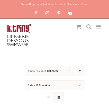
Zum
Wenn DU gerne nähst, dann bist du HIER genau richtig!
Inhalt
Facebook
Instagram
Pinterest
YouTube
springen
Sortieren nach
Beliebtheit
Zeige
15 Produkte