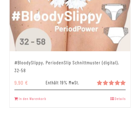
#BloodySlippy, PeriodenSlip Schnittmuster (digital),
32-58
9,90
€
Enthält 19% MwSt.
Bewertet
mit
5.00
In den Warenkorb
Details
von 5