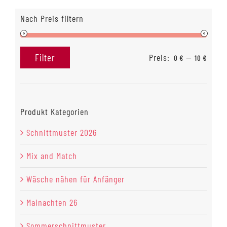
Nach Preis filtern
Preis:
—
Filter
0 €
10 €
Min.
Max.
Preis
Preis
Produkt Kategorien
Schnittmuster 2026
Mix and Match
Wäsche nähen für Anfänger
Mainachten 26
Sommerschnittmuster