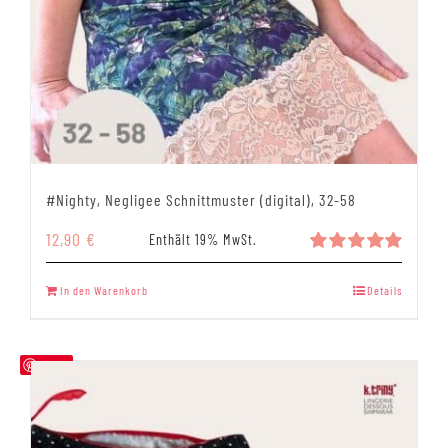
#Nighty, Negligee Schnittmuster (digital), 32-58
12,90
€
Enthält 19% MwSt.
Bewertet
mit
5.00
In den Warenkorb
Details
von 5
Save