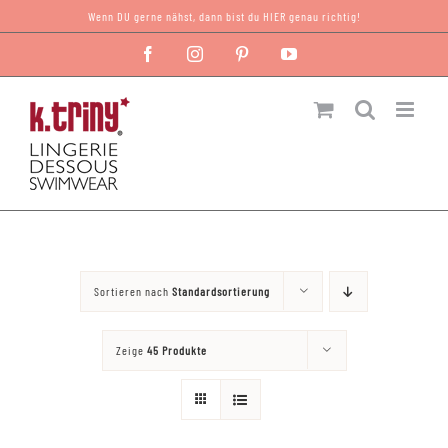
Zum
Wenn DU gerne nähst, dann bist du HIER genau richtig!
Inhalt
Facebook
Instagram
Pinterest
YouTube
springen
Sortieren nach
Standardsortierung
Zeige
45 Produkte