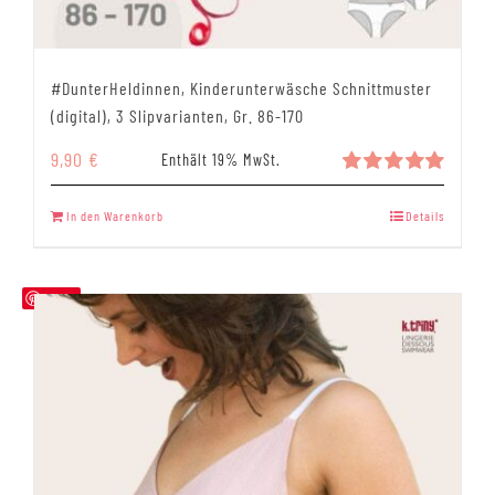
#DunterHeldinnen, Kinderunterwäsche Schnittmuster
(digital), 3 Slipvarianten, Gr. 86-170
9,90
€
Enthält 19% MwSt.
Bewertet
mit
5.00
In den Warenkorb
Details
von 5
Save