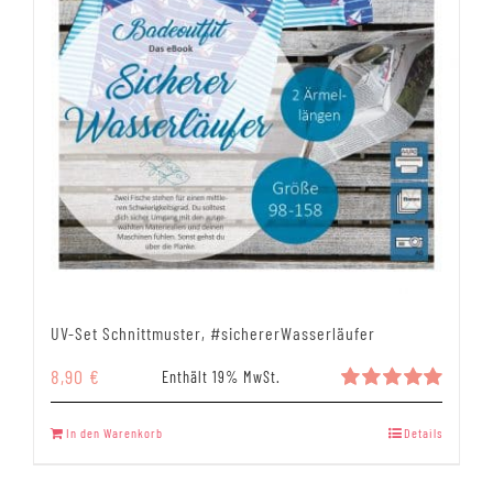
UV-Set Schnittmuster, #sichererWasserläufer
8,90
€
Enthält 19% MwSt.
Bewertet
mit
5.00
In den Warenkorb
Details
von 5