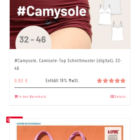
#Camysole, Camisole-Top Schnittmuster (digital), 32-
46
9,90
€
Enthält 19% MwSt.
Bewertet
mit
5.00
In den Warenkorb
Details
von 5
Save