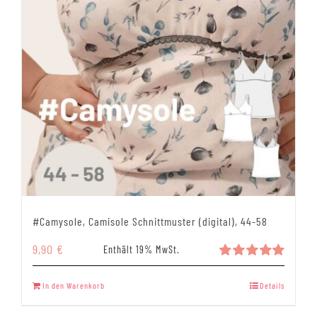
#Camysole, Camisole Schnittmuster (digital), 44-58
9,90
€
Enthält 19% MwSt.
Bewertet
mit
5.00
In den Warenkorb
Details
von 5