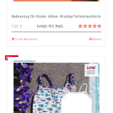
Badeanzug für Kinder nähen, #ruhigeTiefseetaucherin
7,90
€
Enthält 19% MwSt.
Bewertet
mit
5.00
In den Warenkorb
Details
von 5
Save