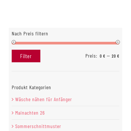
Nach Preis filtern
Preis:
—
Filter
0 €
20 €
Min.
Max.
Preis
Preis
Produkt Kategorien
Wäsche nähen für Anfänger
Mainachten 26
Sommerschnittmuster