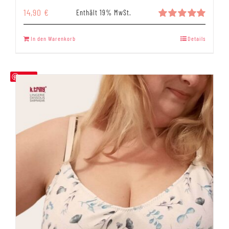
14,90
€
Enthält 19% MwSt.
Bewertet
mit
5.00
In den Warenkorb
Details
von 5
Save