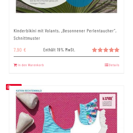
Kinderbikini mit Volants, „Besonnener Perlentaucher“,
Schnittmuster
7,90
€
Enthält 19% MwSt.
Bewertet
mit
5.00
In den Warenkorb
Details
von 5
Save