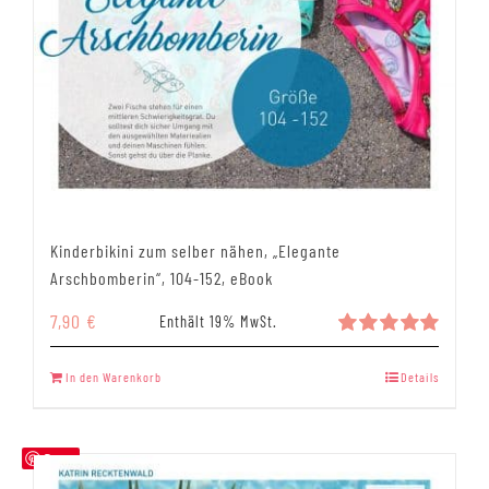
Kinderbikini zum selber nähen, „Elegante
Arschbomberin“, 104-152, eBook
7,90
€
Enthält 19% MwSt.
Bewertet
mit
5.00
In den Warenkorb
Details
von 5
Save