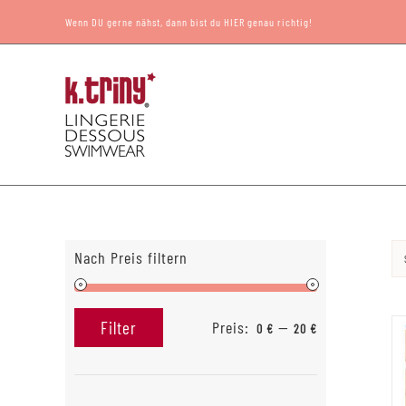
Zum
Wenn DU gerne nähst, dann bist du HIER genau richtig!
Inhalt
springen
Nach Preis filtern
Preis:
—
Filter
0 €
20 €
Min.
Max.
Preis
Preis