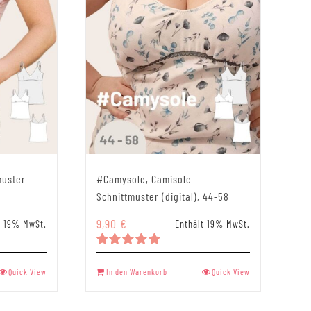
muster
#Camysole, Camisole
Schnittmuster (digital), 44-58
9,90
€
t 19% MwSt.
Enthält 19% MwSt.
Bewertet
mit
5.00
Quick View
In den Warenkorb
Quick View
von 5