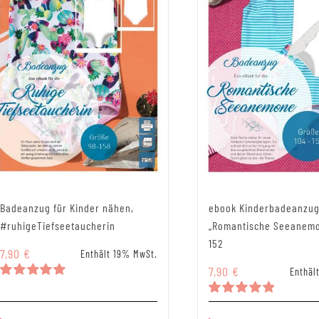
Badeanzug für Kinder nähen,
ebook Kinderbadeanzug
#ruhigeTiefseetaucherin
„Romantische Seeanemo
152
7,90
€
Enthält 19% MwSt.
7,90
€
Enthäl
Bewertet
mit
5.00
Bewertet
von 5
mit
5.00