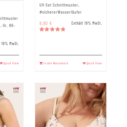
UV-Set Schnittmuster,
#sichererWasserläufer
nittmuster
8,90
€
Enthält 19% MwSt.
n, Gr. 86-
Bewertet
mit
5.00
t 19% MwSt.
von 5
Quick View
In den Warenkorb
Quick View