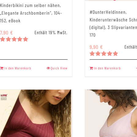
Kinderbikini zum selber nähen,
#DunterHeldinnen,
„Elegante Arschbomberin“, 104-
Kinderunterwäsche Sch
152, eBook
(digital), 3 Slipvariante
7,90
€
Enthält 19% MwSt.
170
9,90
€
Enthäl
Bewertet
mit
5.00
von 5
Bewertet
mit
5.00
In den Warenkorb
Quick View
In den Warenkorb
von 5