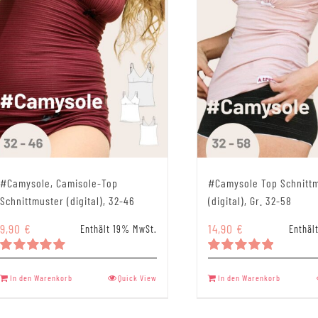
#Camysole, Camisole-Top
#Camysole Top Schnitt
Schnittmuster (digital), 32-46
(digital), Gr. 32-58
9,90
€
14,90
€
Enthält 19% MwSt.
Enthäl
Bewertet
Bewertet
mit
5.00
mit
5.00
In den Warenkorb
Quick View
In den Warenkorb
von 5
von 5