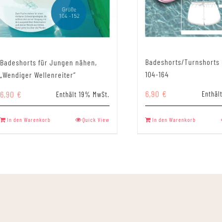
Badeshorts/Turnshorts
Badeshorts für Jungen nähen,
104-164
„Wendiger Wellenreiter“
6,90
€
6,90
€
Enthäl
Enthält 19% MwSt.
In den Warenkorb
Quick View
In den Warenkorb