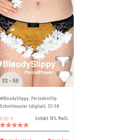
#BloodySlippy, PeriodenSlip
Schnittmuster (digital), 32-58
9,90
€
Enthält 19% MwSt.
Bewertet
mit
5.00
In den Warenkorb
Quick View