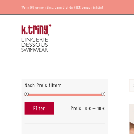
Zum
Wenn DU gerne nähst, dann bist du HIER genau richtig!
Inhalt
springen
Nach Preis filtern
Preis:
—
Filter
0 €
10 €
Min.
Max.
Preis
Preis