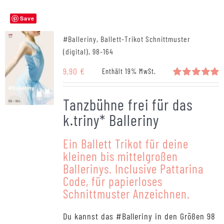
Save
#Balleriny, Ballett-Trikot Schnittmuster
(digital), 98-164
9,90
€
Enthält 19% MwSt.
Bewertet
mit
5.00
Tanzbühne frei für das
von 5
k.triny* Balleriny
Ein Ballett Trikot für deine
kleinen bis mittelgroßen
Ballerinys. Inclusive Pattarina
Code, für papierloses
Schnittmuster Anzeichnen.
Du kannst das #Balleriny in den Größen 98