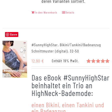
deren Varianten sortiert.
In den Warenkorb
Details
Save
#SunnyHighStar, Bikini/Tankini/Badeanzug
Schnittmuster (digital), 32-50
12,90
€
Enthält 19% MwSt.
Bewertet
mit
5.00
Das eBook #SunnyHighStar
von 5
beinhaltet ein Trio an
HighNeck-Bademode:
einen Bikini, einen Tankini und
ein Badeanzug.