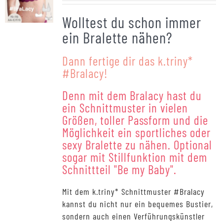
Bewertet
mit
4.93
Wolltest du schon immer
von 5
ein Bralette nähen?
Dann fertige dir das k.triny*
#Bralacy!
Denn mit dem Bralacy hast du
ein Schnittmuster in vielen
Größen, toller Passform und die
Möglichkeit ein sportliches oder
sexy Bralette zu nähen. Optional
sogar mit Stillfunktion mit dem
Schnittteil "Be my Baby".
Mit dem k.triny* Schnittmuster #Bralacy
kannst du nicht nur ein bequemes Bustier,
sondern auch einen Verführungskünstler