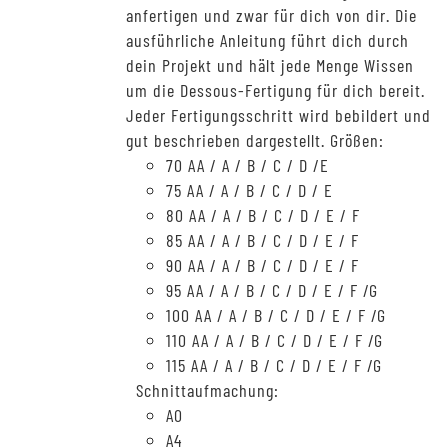
anfertigen und zwar für dich von dir. Die
ausführliche Anleitung führt dich durch
dein Projekt und hält jede Menge Wissen
um die Dessous-Fertigung für dich bereit.
Jeder Fertigungsschritt wird bebildert und
gut beschrieben dargestellt. Größen:
70 AA / A / B / C / D /E
75 AA / A / B / C / D / E
80 AA / A / B / C / D / E / F
85 AA / A / B / C / D / E / F
90 AA / A / B / C / D / E / F
95 AA / A / B / C / D / E / F /G
100 AA / A / B / C / D / E / F /G
110 AA / A / B / C / D / E / F /G
115 AA / A / B / C / D / E / F /G
Schnittaufmachung:
A0
A4