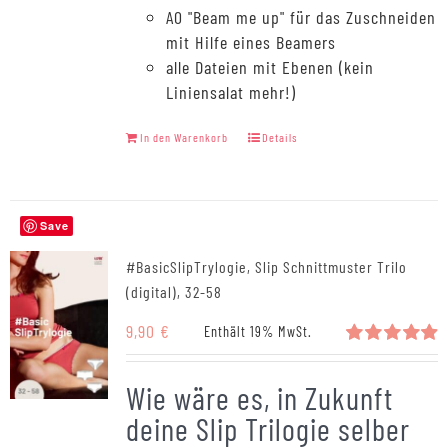
A0 "Beam me up" für das Zuschneiden
mit Hilfe eines Beamers
alle Dateien mit Ebenen (kein
Liniensalat mehr!)
In den Warenkorb
Details
Save
#BasicSlipTrylogie, Slip Schnittmuster Trilo
(digital), 32-58
9,90
€
Enthält 19% MwSt.
Bewertet
mit
4.94
Wie wäre es, in Zukunft
von 5
deine Slip Trilogie selber