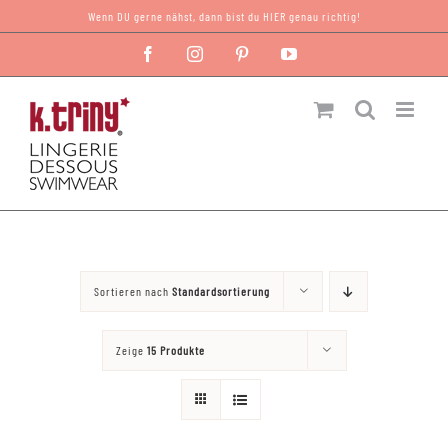
Zum
Wenn DU gerne nähst, dann bist du HIER genau richtig!
Inhalt
Facebook
Instagram
Pinterest
YouTube
springen
Sortieren nach
Standardsortierung
Zeige
15 Produkte