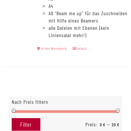
A4
A0 "Beam me up" für das Zuschneiden
mit Hilfe eines Beamers
alle Dateien mit Ebenen (kein
Liniensalat mehr!)
In den Warenkorb
Details
Nach Preis filtern
Preis:
—
Filter
0 €
20 €
Min.
Max.