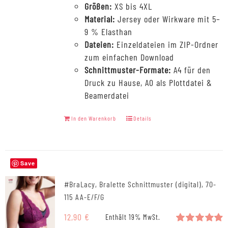
Größen:
XS bis 4XL
Material:
Jersey oder Wirkware mit 5–
9 % Elasthan
Dateien:
Einzeldateien im ZIP-Ordner
zum einfachen Download
Schnittmuster-Formate:
A4 für den
Druck zu Hause, A0 als Plottdatei &
Beamerdatei
In den Warenkorb
Details
Save
#BraLacy, Bralette Schnittmuster (digital), 70-
115 AA-E/F/G
12,90
€
Enthält 19% MwSt.