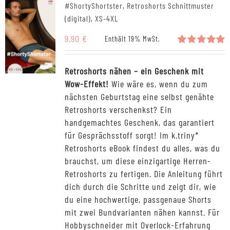
#ShortyShortster, Retroshorts Schnittmuster
(digital), XS-4XL
9,90
€
Enthält 19% MwSt.
Bewertet
mit
4.89
Retroshorts nähen – ein Geschenk mit
von 5
Wow-Effekt!
Wie wäre es, wenn du zum
nächsten Geburtstag eine selbst genähte
Retroshorts verschenkst? Ein
handgemachtes Geschenk, das garantiert
für Gesprächsstoff sorgt! Im k.triny*
Retroshorts eBook findest du alles, was du
brauchst, um diese einzigartige Herren-
Retroshorts zu fertigen. Die Anleitung führt
dich durch die Schritte und zeigt dir, wie
du eine hochwertige, passgenaue Shorts
mit zwei Bundvarianten nähen kannst. Für
Hobbyschneider mit Overlock-Erfahrung