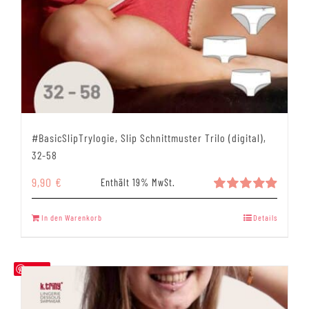
#BasicSlipTrylogie, Slip Schnittmuster Trilo (digital),
32-58
9,90
€
Enthält 19% MwSt.
Bewertet
mit
4.94
In den Warenkorb
Details
von 5
Save