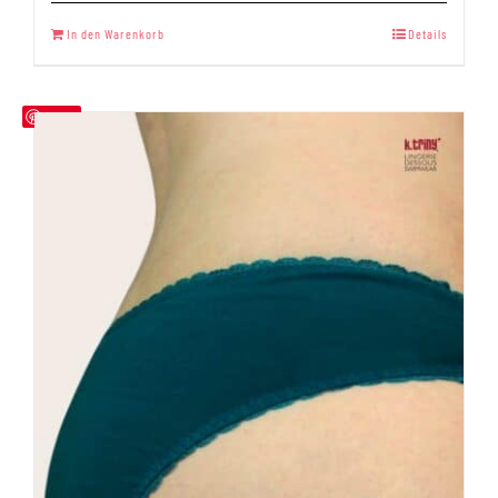
Bewertet
mit
5.00
In den Warenkorb
Details
von 5
Save