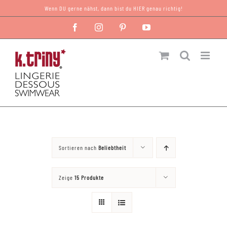
Zum
Wenn DU gerne nähst, dann bist du HIER genau richtig!
Inhalt
Facebook
Instagram
Pinterest
YouTube
springen
Sortieren nach
Beliebtheit
Zeige
15 Produkte