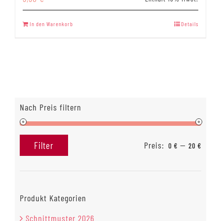
In den Warenkorb
Details
Nach Preis filtern
Preis:
—
Filter
0 €
20 €
Min.
Max.
Preis
Preis
Produkt Kategorien
Schnittmuster 2026