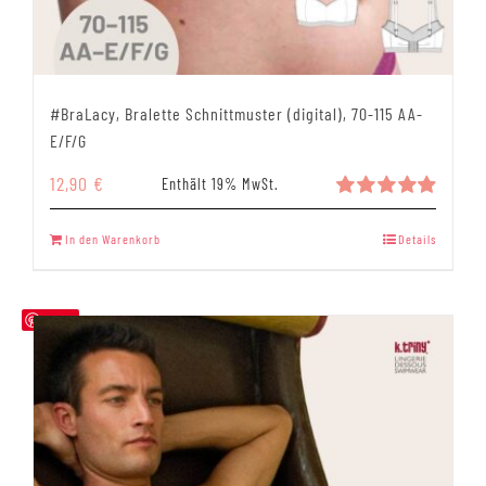
#BraLacy, Bralette Schnittmuster (digital), 70-115 AA-
E/F/G
12,90
€
Enthält 19% MwSt.
Bewertet
mit
4.93
In den Warenkorb
Details
von 5
Save