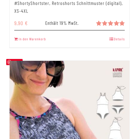
#ShortyShortster, Retroshorts Schnittmuster (digital),
XS-4XL
9,90
€
Enthält 19% MwSt.
Bewertet
mit
4.89
In den Warenkorb
Details
von 5
Save