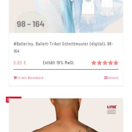
#Balleriny, Ballett-Trikot Schnittmuster (digital), 98-
164
9,90
€
Enthält 19% MwSt.
Bewertet
mit
5.00
In den Warenkorb
Details
von 5
Save