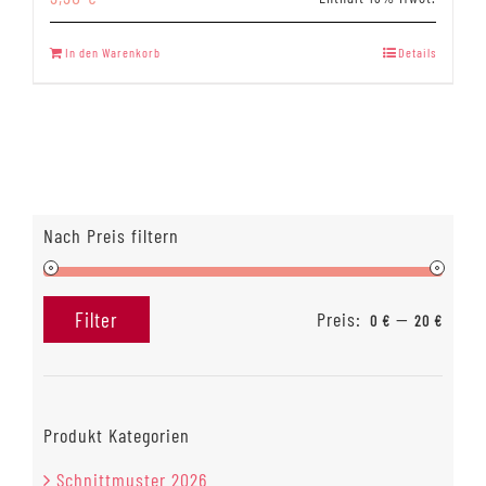
In den Warenkorb
Details
Nach Preis filtern
Preis:
—
Filter
0 €
20 €
Min.
Max.
Preis
Preis
Produkt Kategorien
Schnittmuster 2026