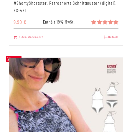
#ShortyShortster, Retroshorts Schnittmuster (digital),
XS-4XL
9,90
€
Enthält 19% MwSt.
Bewertet
mit
4.89
In den Warenkorb
Details
von 5
Save