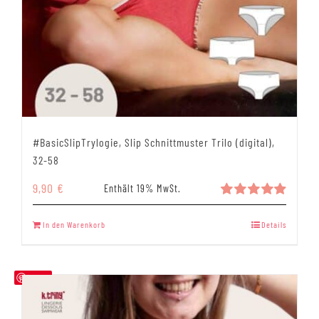
#BasicSlipTrylogie, Slip Schnittmuster Trilo (digital),
32-58
9,90
€
Enthält 19% MwSt.
Bewertet
mit
4.94
In den Warenkorb
Details
von 5
Save