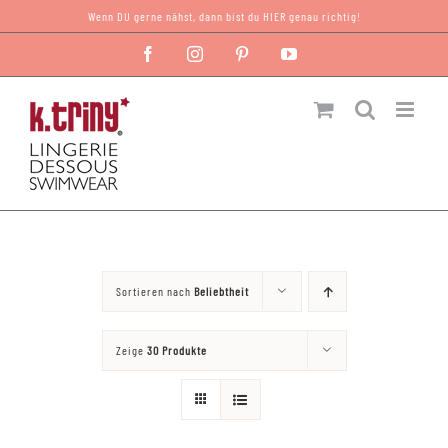
Zum
Wenn DU gerne nähst, dann bist du HIER genau richtig!
Inhalt
Facebook
Instagram
Pinterest
YouTube
springen
Sortieren nach
Beliebtheit
Zeige
30 Produkte