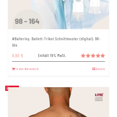
#Balleriny, Ballett-Trikot Schnittmuster (digital), 98-
164
9,90
€
Enthält 19% MwSt.
Bewertet
mit
5.00
In den Warenkorb
Details
von 5
Save