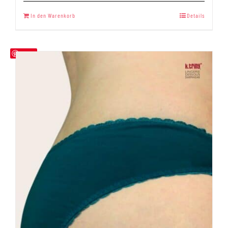
Bewertet
mit
5.00
In den Warenkorb
Details
von 5
Save