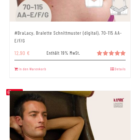
#BraLacy, Bralette Schnittmuster (digital), 70-115 AA-
E/F/G
12,90
€
Enthält 19% MwSt.
Bewertet
mit
4.93
In den Warenkorb
Details
von 5
Save