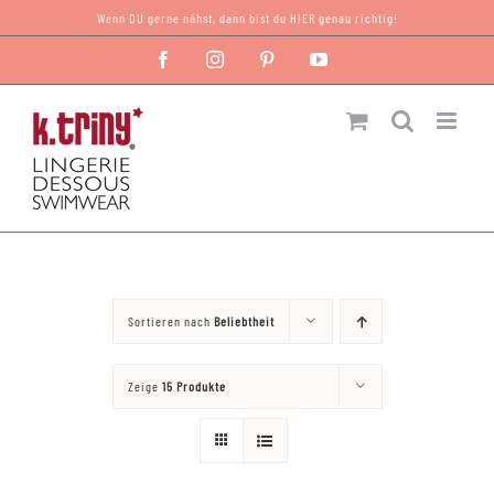
Zum
Wenn DU gerne nähst, dann bist du HIER genau richtig!
Inhalt
Facebook
Instagram
Pinterest
YouTube
springen
Sortieren nach
Beliebtheit
Zeige
15 Produkte