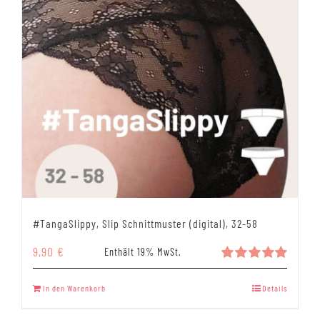
#TangaSlippy, Slip Schnittmuster (digital), 32-58
9,90
€
Enthält 19% MwSt.
Bewertet
mit
5.00
In den Warenkorb
Details
von 5