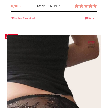
8,90
€
Enthält 19% MwSt.
Bewertet
mit
5.00
In den Warenkorb
Details
von 5
Save