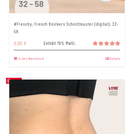
#Frenchy, French Knickers Schnittmuster (digital), 32-
58
9,90
€
Enthält 19% MwSt.
Bewertet
mit
5.00
In den Warenkorb
Details
von 5
Save