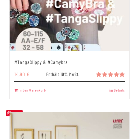
#TangaSlippy & #Camybra
14,90
€
Enthält 19% MwSt.
Bewertet
mit
5.00
In den Warenkorb
Details
von 5
Save