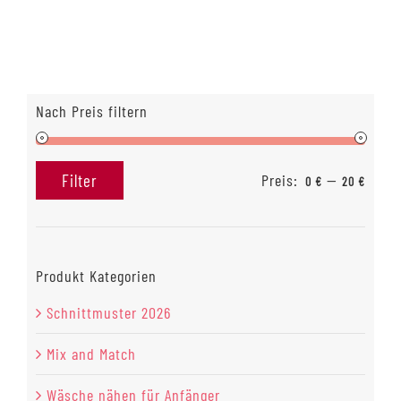
Nach Preis filtern
Preis:
—
Filter
0 €
20 €
Min.
Max.
Preis
Preis
Produkt Kategorien
Schnittmuster 2026
Mix and Match
Wäsche nähen für Anfänger