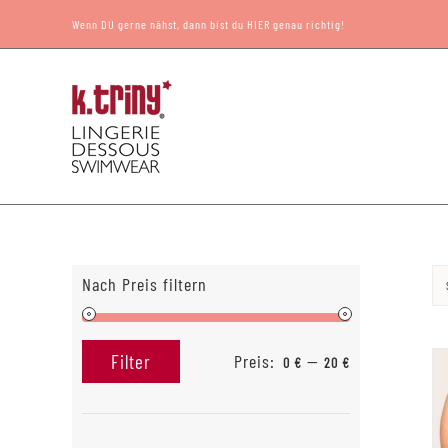
Zum
Wenn DU gerne nähst, dann bist du HIER genau richtig!
Inhalt
springen
Nach Preis filtern
Preis:
—
Filter
0 €
20 €
Min.
Max.
Preis
Preis