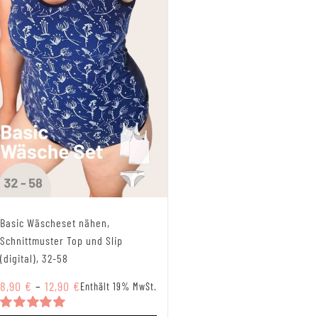
Basic Wäscheset nähen,
Schnittmuster Top und Slip
(digital), 32-58
Preisspanne:
8,90
€
–
12,90
€
Enthält 19% MwSt.
8,90 €