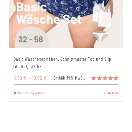
Basic Wäscheset nähen, Schnittmuster Top und Slip
(digital), 32-58
Preisspanne:
8,90
€
–
12,90
€
Enthält 19% MwSt.
8,90 €
Bewertet
mit
5.00
bis
Dieses
Ausführung wählen
Details
von 5
12,90 €
Produkt
weist
mehrere
Varianten
auf.