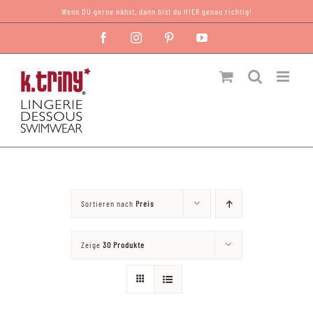
Zum
Wenn DU gerne nähst, dann bist du HIER genau richtig!
Inhalt
Facebook
Instagram
Pinterest
YouTube
springen
Sortieren nach
Preis
Zeige
30 Produkte