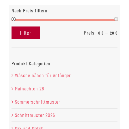
Die
Nach Preis filtern
Optionen
können
auf
Preis:
—
Filter
der
0 €
20 €
Min.
Max.
Produktseite
Preis
Preis
gewählt
werden
Produkt Kategorien
Wäsche nähen für Anfänger
Mainachten 26
Sommerschnittmuster
Schnittmuster 2026
Mix and Match