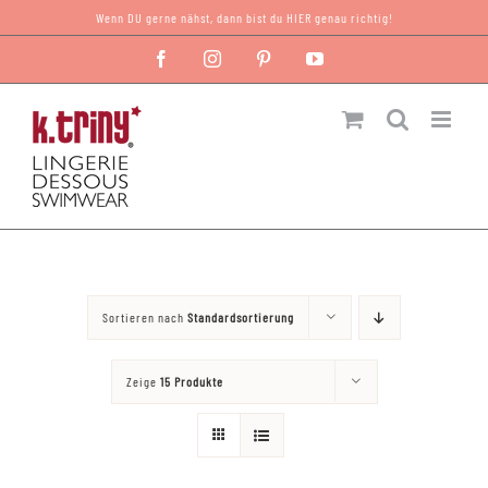
Zum
Wenn DU gerne nähst, dann bist du HIER genau richtig!
Inhalt
Facebook
Instagram
Pinterest
YouTube
springen
Sortieren nach
Standardsortierung
Zeige
15 Produkte