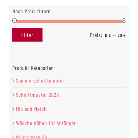
Die
Nach Preis filtern
Optionen
können
auf
Preis:
—
Filter
der
0 €
20 €
Min.
Max.
Produktseite
Preis
Preis
gewählt
werden
Produkt Kategorien
Sommerschnittmuster
Schnittmuster 2026
Mix and Match
Wäsche nähen für Anfänger
Mainachten 26