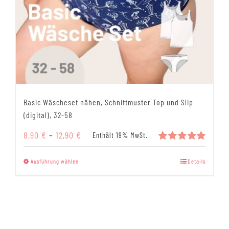
Basic Wäscheset nähen, Schnittmuster Top und Slip
(digital), 32-58
Preisspanne:
8,90
€
–
12,90
€
Enthält 19% MwSt.
8,90 €
Bewertet
mit
5.00
bis
Dieses
Ausführung wählen
Details
von 5
12,90 €
Produkt
weist
mehrere
Varianten
auf.