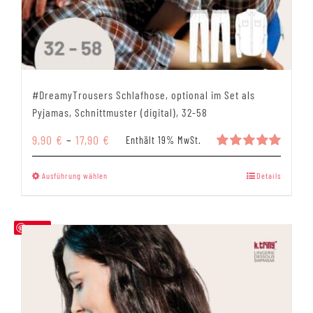
#DreamyTrousers Schlafhose, optional im Set als
Pyjamas, Schnittmuster (digital), 32-58
Preisspanne:
9,90
€
–
17,90
€
Enthält 19% MwSt.
9,90 €
Bewertet
mit
5.00
bis
Dieses
Ausführung wählen
Details
von 5
17,90 €
Produkt
weist
mehrere
Save
Varianten
auf.
Die
Optionen