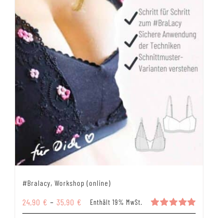
werden
#Bralacy, Workshop (online)
Preisspanne:
24,90
€
–
35,90
€
Enthält 19% MwSt.
24,90 €
Bewertet