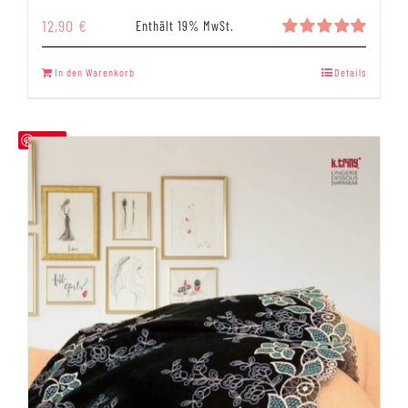
12,90
€
Enthält 19% MwSt.
Bewertet
mit
5.00
In den Warenkorb
Details
von 5
Save