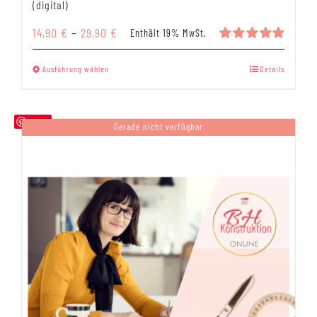
(digital)
Preisspanne:
14,90
€
–
29,90
€
Enthält 19% MwSt.
14,90 €
Bewertet
mit
4.95
bis
Dieses
Ausführung wählen
Details
von 5
29,90 €
Produkt
weist
mehrere
Save
Gerade nicht verfügbar
Varianten
auf.
Die
Optionen
können
auf
der
Produktseite
gewählt
werden