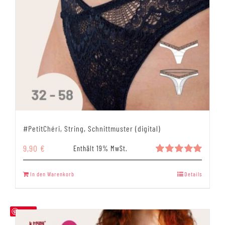
#PetitChéri, String, Schnittmuster (digital)
9,90
€
Enthält 19% MwSt.
Bewertet
mit
5.00
In den Warenkorb
Details
von 5
Save