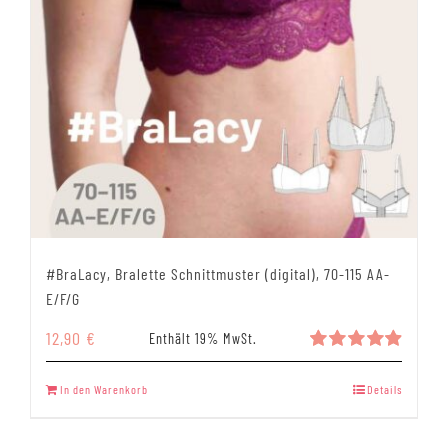
#BraLacy, Bralette Schnittmuster (digital), 70-115 AA-
E/F/G
12,90
€
Enthält 19% MwSt.
Bewertet
mit
4.93
In den Warenkorb
Details
von 5