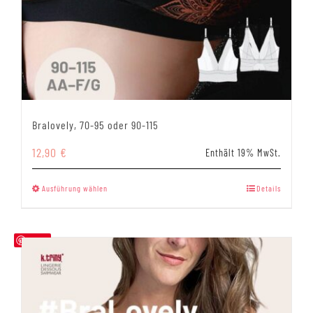
Bralovely, 70-95 oder 90-115
12,90
€
Enthält 19% MwSt.
Dieses
Ausführung wählen
Details
Produkt
weist
mehrere
Save
Varianten
auf.
Die
Optionen