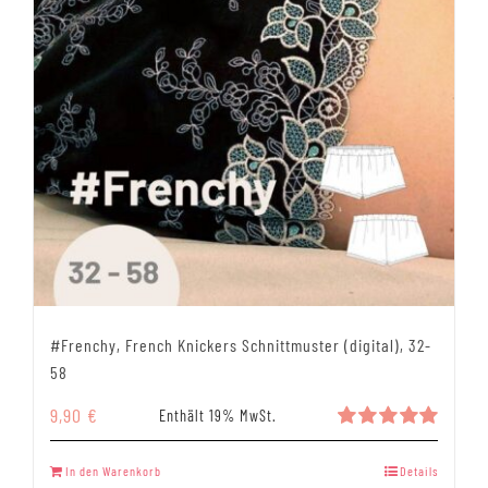
#Frenchy, French Knickers Schnittmuster (digital), 32-
58
9,90
€
Enthält 19% MwSt.
Bewertet
mit
5.00
In den Warenkorb
Details
von 5