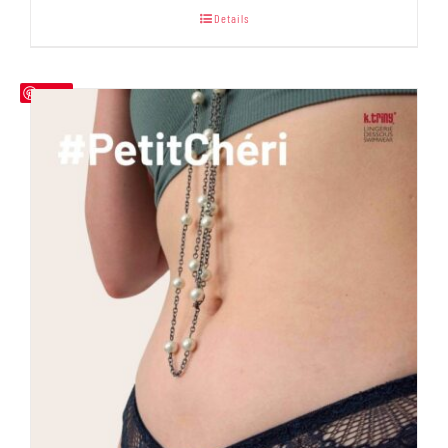
mit
5.00
bis
Details
von 5
35,90 €
Save