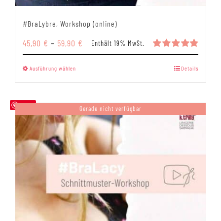
#BraLybre, Workshop (online)
Preisspanne:
45,90
€
–
59,90
€
Enthält 19% MwSt.
45,90 €
Bewertet
mit
4.86
bis
Dieses
Ausführung wählen
Details
von 5
59,90 €
Produkt
weist
mehrere
Save
Gerade nicht verfügbar
Varianten
auf.
Die
Optionen
können
auf
der
Produktseite
gewählt