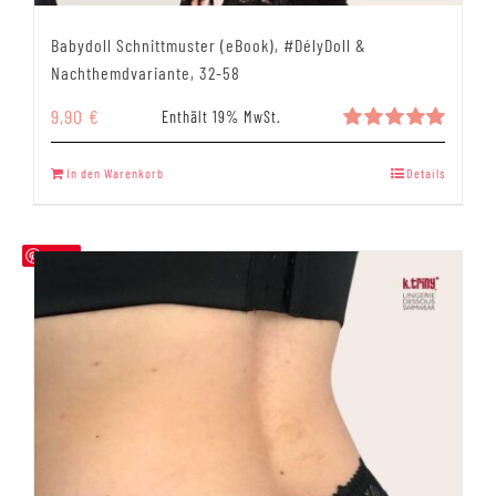
Babydoll Schnittmuster (eBook), #DélyDoll &
Nachthemdvariante, 32-58
9,90
€
Enthält 19% MwSt.
Bewertet
mit
5.00
In den Warenkorb
Details
von 5
Save