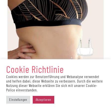
werden
Cookie Richtlinie
Cookies werden zur Benutzerführung und Webanalyse verwendet
und helfen dabei, diese Webseite zu verbessern. Durch die weitere
Nutzung dieser Webseite erklären Sie sich mit unserer Cookie-
Police einverstanden.
#SimplyBelle, Bustier Schnittmuster (digital), 65-115
AA-E/F/G
Einstellungen
Akzeptieren
12,90
€
Enthält 19% MwSt.