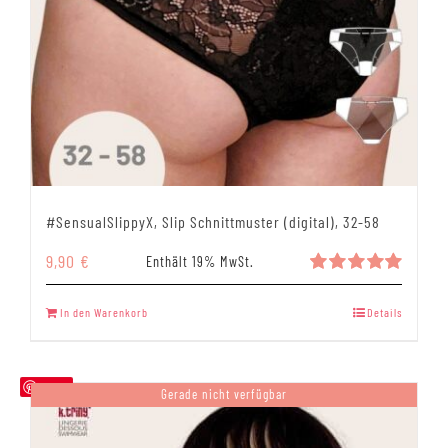
#SensualSlippyX, Slip Schnittmuster (digital), 32-58
9,90
€
Enthält 19% MwSt.
Bewertet
mit
5.00
In den Warenkorb
Details
von 5
Save
Gerade nicht verfügbar