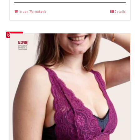
Bewertet
mit
5.00
In den Warenkorb
Details
von 5
Save