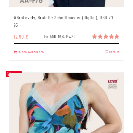
#BraLovely, Bralette Schnittmuster (digital), UBU 70 –
95
12,90
€
Enthält 19% MwSt.
Bewertet
mit
5.00
In den Warenkorb
Details
von 5
Save