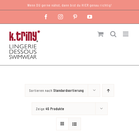
Zum
Wenn DU gerne nähst, dann bist du HIER genau richtig!
Inhalt
Facebook
Instagram
Pinterest
YouTube
springen
Sortieren nach
Standardsortierung
Zeige
45 Produkte