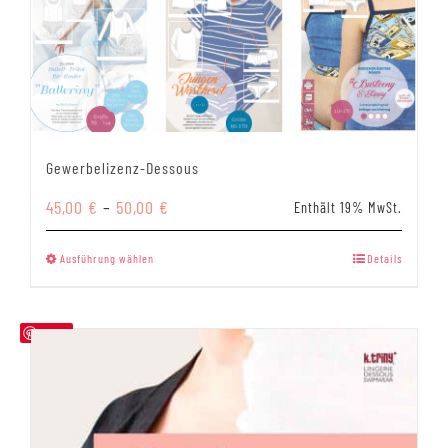
Gewerbelizenz-Dessous
Preisspanne:
45,00
€
–
50,00
€
Enthält 19% MwSt.
45,00 €
bis
Dieses
Ausführung wählen
Details
50,00 €
Produkt
weist
mehrere
Save
Varianten
auf.
Die
Optionen