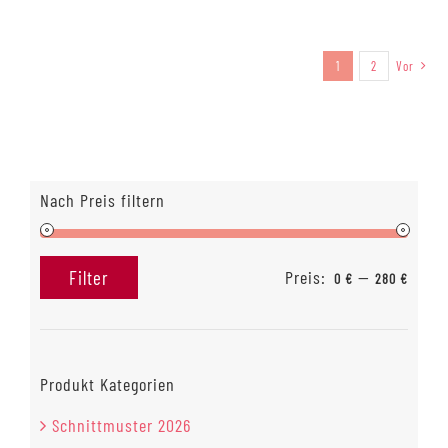
1
2
Vor
Nach Preis filtern
Preis:
—
Filter
0 €
280 €
Min.
Max.
Preis
Preis
Produkt Kategorien
Schnittmuster 2026