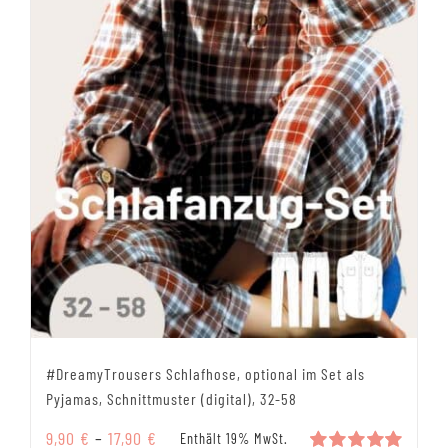
#DreamyTrousers Schlafhose, optional im Set als
Pyjamas, Schnittmuster (digital), 32-58
Preisspanne:
9,90
€
–
17,90
€
Enthält 19% MwSt.