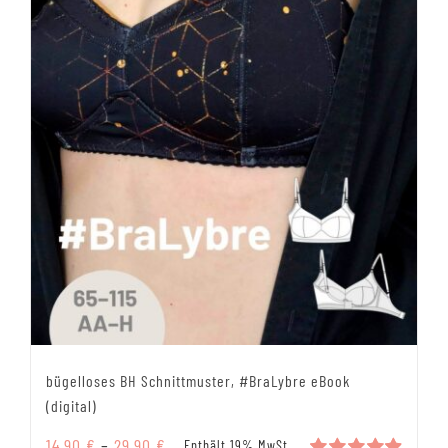
werden
bügelloses BH Schnittmuster, #BraLybre eBook
(digital)
Preisspanne:
14,90
€
–
29,90
€
Enthält 19% MwSt.