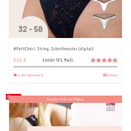
#PetitChéri, String, Schnittmuster (digital)
9,90
€
Enthält 19% MwSt.
Bewertet
mit
5.00
In den Warenkorb
Details
von 5
Save
Gerade nicht verfügbar