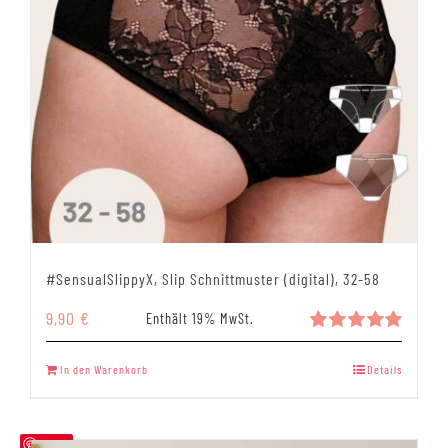
#SensualSlippyX, Slip Schnittmuster (digital), 32-58
9,90
€
Enthält 19% MwSt.
Bewertet
mit
5.00
In den Warenkorb
Details
von 5
Save