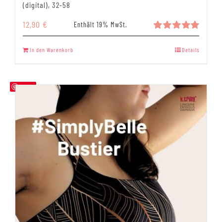
(digital), 32-58
12,90
€
Enthält 19% MwSt.
Bewertet
mit
5.00
In den Warenkorb
Details
von 5
Save