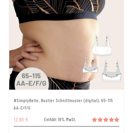
#SimplyBelle, Bustier Schnittmuster (digital), 65-115
AA-E/F/G
12,90
€
Enthält 19% MwSt.
Bewertet
mit
4.94