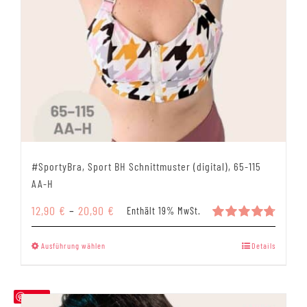
#SportyBra, Sport BH Schnittmuster (digital), 65-115
AA-H
Preisspanne:
12,90
€
–
20,90
€
Enthält 19% MwSt.
12,90 €
Bewertet
mit
4.79
bis
Dieses
Ausführung wählen
Details
von 5
20,90 €
Produkt
weist
mehrere
Save