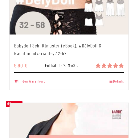
Babydoll Schnittmuster (eBook), #DélyDoll &
Nachthemdvariante, 32-58
9,90
€
Enthält 19% MwSt.
Bewertet
mit
5.00
In den Warenkorb
Details
von 5
Save