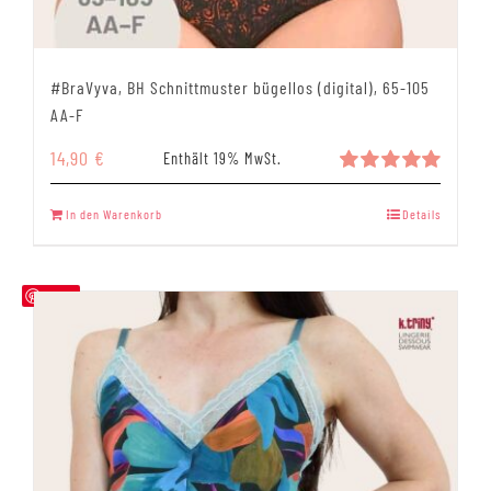
#BraVyva, BH Schnittmuster bügellos (digital), 65-105
AA-F
14,90
€
Enthält 19% MwSt.
Bewertet
mit
5.00
In den Warenkorb
Details
von 5
Save