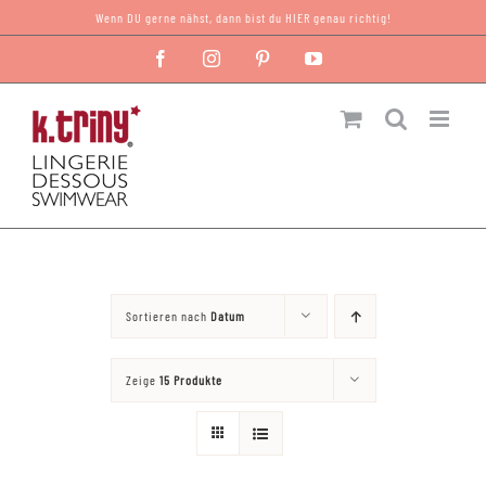
Zum
Wenn DU gerne nähst, dann bist du HIER genau richtig!
Inhalt
Facebook
Instagram
Pinterest
YouTube
springen
Sortieren nach
Datum
Zeige
15 Produkte