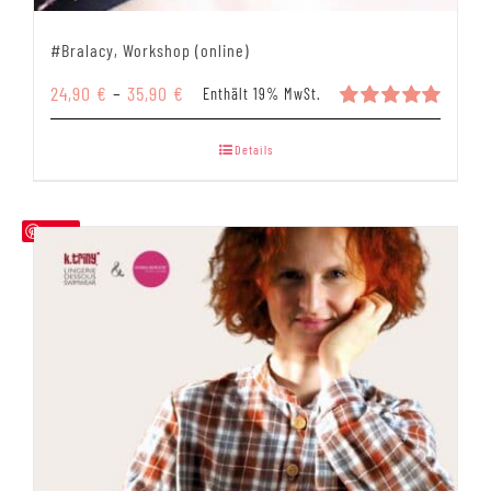
#Bralacy, Workshop (online)
Preisspanne:
24,90
€
–
35,90
€
Enthält 19% MwSt.
24,90 €
Bewertet
mit
5.00
bis
Details
von 5
35,90 €
Save