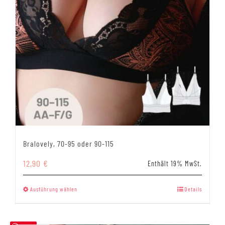
Bralovely, 70-95 oder 90-115
12,90
€
Enthält 19% MwSt.
Dieses
Ausführung wählen
Details
Produkt
weist