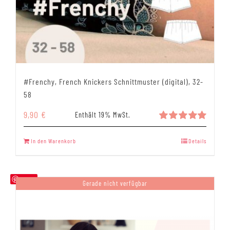
#Frenchy, French Knickers Schnittmuster (digital), 32-
58
9,90
€
Enthält 19% MwSt.
Bewertet
mit
5.00
In den Warenkorb
Details
von 5
Save
Gerade nicht verfügbar