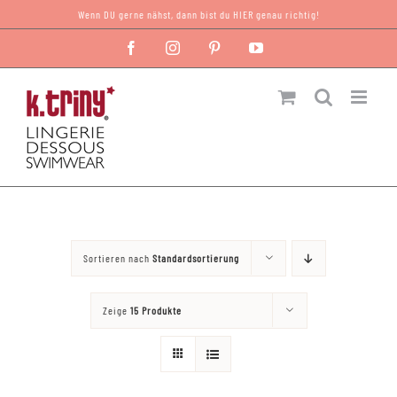
Zum
Wenn DU gerne nähst, dann bist du HIER genau richtig!
Inhalt
Facebook
Instagram
Pinterest
YouTube
springen
Sortieren nach
Standardsortierung
Zeige
15 Produkte