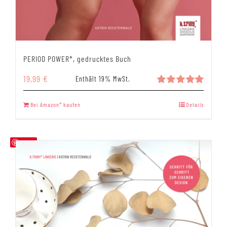
PERIOD POWER*, gedrucktes Buch
19,99
€
Enthält 19% MwSt.
Bewertet
mit
5.00
Bei Amazon* kaufen
Details
von 5
Save