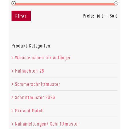
Preis:
—
Filter
10 €
50 €
Min.
Max.
Preis
Preis
Produkt Kategorien
Wäsche nähen für Anfänger
Mainachten 26
Sommerschnittmuster
Schnittmuster 2026
Mix and Match
Nähanleitungen/ Schnittmuster