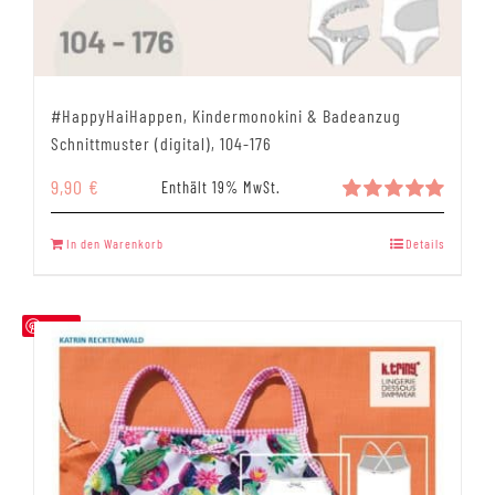
#HappyHaiHappen, Kindermonokini & Badeanzug
Schnittmuster (digital), 104-176
9,90
€
Enthält 19% MwSt.
Bewertet
mit
5.00
In den Warenkorb
Details
von 5
Save