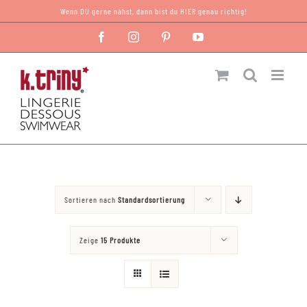
Zum
Wenn DU gerne nähst, dann bist du HIER genau richtig!
Inhalt
Facebook
Instagram
Pinterest
YouTube
springen
Sortieren nach
Standardsortierung
Zeige
15 Produkte