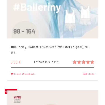
#Balleriny, Ballett-Trikot Schnittmuster (digital), 98-
164
9,90
€
Enthält 19% MwSt.
Bewertet
mit
5.00
In den Warenkorb
Details
von 5
Save