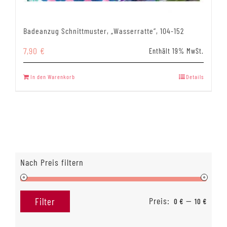
Badeanzug Schnittmuster, „Wasserratte“, 104-152
7,90
€
Enthält 19% MwSt.
In den Warenkorb
Details
Nach Preis filtern
Preis:
—
Filter
0 €
10 €
Min.
Max.
Preis
Preis