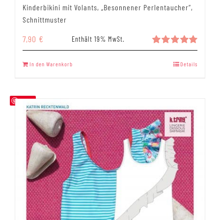
Kinderbikini mit Volants, „Besonnener Perlentaucher“,
Schnittmuster
7,90
€
Enthält 19% MwSt.
Bewertet
mit
5.00
In den Warenkorb
Details
von 5
Save