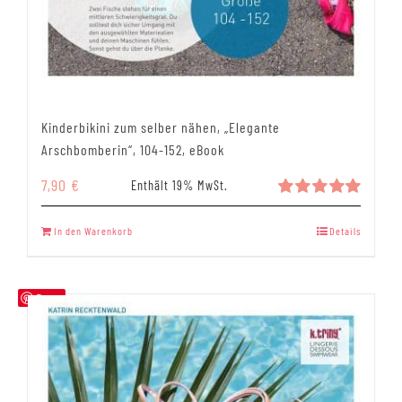
Kinderbikini zum selber nähen, „Elegante
Arschbomberin“, 104-152, eBook
7,90
€
Enthält 19% MwSt.
Bewertet
mit
5.00
In den Warenkorb
Details
von 5
Save