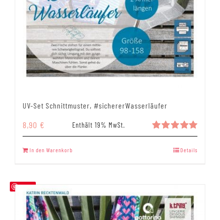
UV-Set Schnittmuster, #sichererWasserläufer
8,90
€
Enthält 19% MwSt.
Bewertet
mit
5.00
In den Warenkorb
Details
von 5
Save