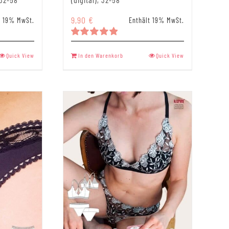
9,90
€
t 19% MwSt.
Enthält 19% MwSt.
Bewertet
mit
5.00
Quick View
In den Warenkorb
Quick View
von 5