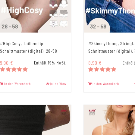
#HighCosy, Taillenslip
#SkimmyThong, Stringt
Schnittmuster (digital), 28-58
Schnittmuster (digital),
9,90
€
8,90
€
Enthält 19% MwSt.
Enthäl
Bewertet
Bewertet
mit
5.00
mit
5.00
In den Warenkorb
Quick View
In den Warenkorb
von 5
von 5