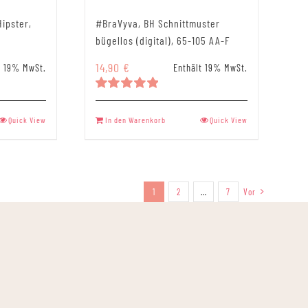
Hipster,
#BraVyva, BH Schnittmuster
bügellos (digital), 65-105 AA-F
14,90
€
t 19% MwSt.
Enthält 19% MwSt.
Bewertet
mit
5.00
Quick View
In den Warenkorb
Quick View
von 5
1
2
…
7
Vor