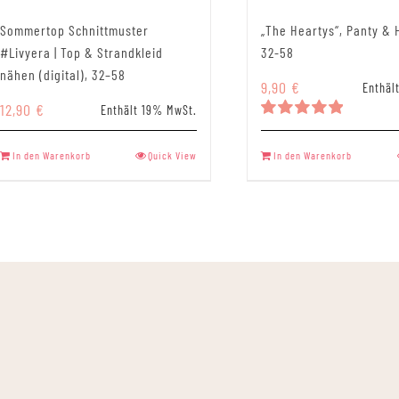
Sommertop Schnittmuster
„The Heartys“, Panty & 
#Livyera | Top & Strandkleid
32-58
nähen (digital), 32–58
9,90
€
Enthäl
12,90
€
Enthält 19% MwSt.
Bewertet
mit
5.00
In den Warenkorb
Quick View
In den Warenkorb
von 5