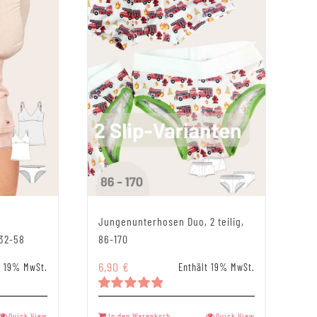
,
Jungenunterhosen Duo, 2 teilig,
 32-58
86-170
spanne:
6,90
€
t 19% MwSt.
Enthält 19% MwSt.
Bewertet
mit
5.00
Quick View
In den Warenkorb
Quick View