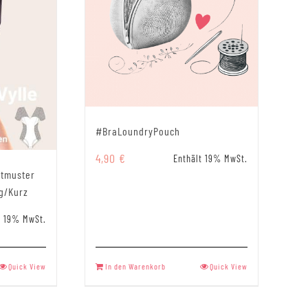
#BraLoundryPouch
4,90
€
Enthält 19% MwSt.
ttmuster
eg/Kurz
t 19% MwSt.
Quick View
In den Warenkorb
Quick View
t