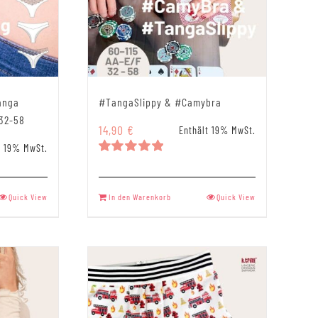
anga
#TangaSlippy & #Camybra
 32-58
14,90
€
Enthält 19% MwSt.
t 19% MwSt.
Bewertet
mit
5.00
von 5
Quick View
In den Warenkorb
Quick View