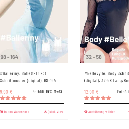
#Balleriny, Ballett-Trikot
#BelleVylle, Body Schni
Schnittmuster (digital), 98-164
(digital), 32-58 Lang/R
9,90
€
12,90
€
Enthält 19% MwSt.
Enthäl
Bewertet
Bewertet
Dieses
mit
5.00
mit
5.00
In den Warenkorb
Quick View
Ausführung wählen
von 5
von 5
Produk
weist