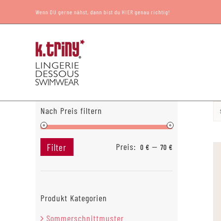
Zum
Wenn DU gerne nähst, dann bist du HIER genau richtig!
Inhalt
springen
Nach Preis filtern
Preis:
—
Filter
0 €
70 €
Min.
Max.
Preis
Preis
Produkt Kategorien
Sommerschnittmuster