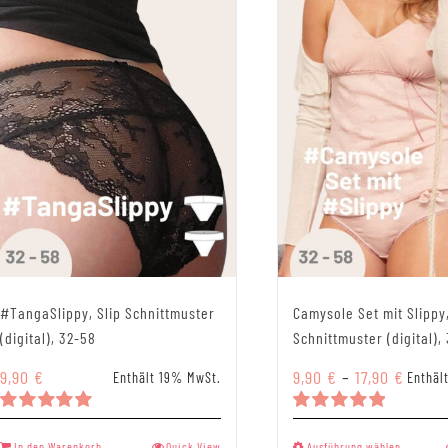
#TangaSlippy, Slip Schnittmuster
Camysole Set mit Slippy
(digital), 32-58
Schnittmuster (digital),
Preis
9,90
€
9,90
€
–
17,90
€
Enthält 19% MwSt.
Enthäl
9,90 €
bis
Bewertet
Bewertet
Dieses
mit
5.00
mit
5.00
In den Warenkorb
Quick View
Ausführung wählen