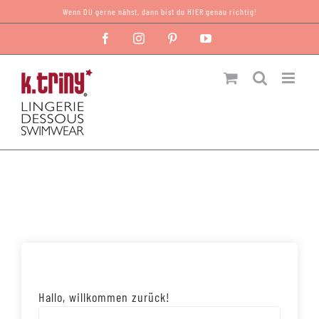
Zum
Wenn DU gerne nähst, dann bist du HIER genau richtig!
Inhalt
Facebook
Instagram
Pinterest
YouTube
springen
Hallo, willkommen zurück!