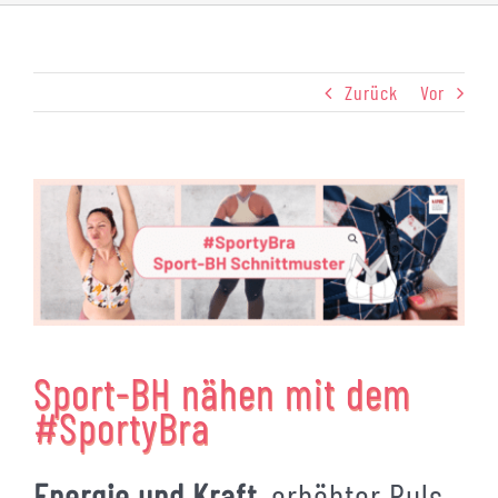
Zurück
Vor
Zeige
grösseres
Bild
Sport-BH nähen mit dem
#SportyBra
Energie und Kraft
, erhöhter Puls,