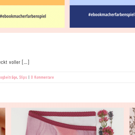
t voller [...]
logbeiträge
,
Slips
|
0 Kommentare