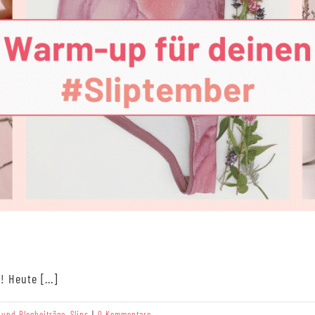
Heute [...]
 und Blogbeiträge
,
Slips
|
0 Kommentare