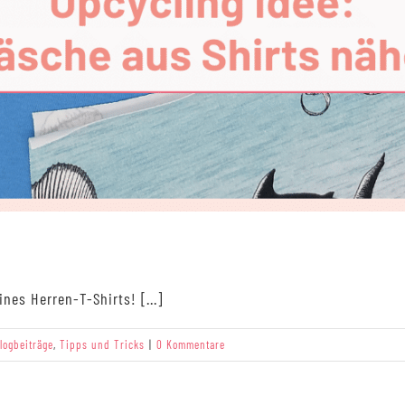
nes Herren-T-Shirts! [...]
logbeiträge
,
Tipps und Tricks
|
0 Kommentare