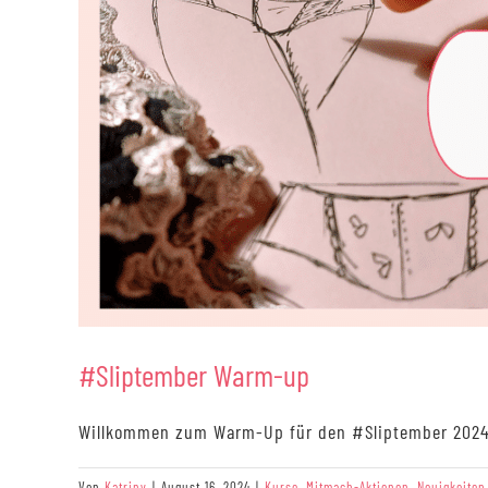
#Sliptember Warm-up
Willkommen zum Warm-Up für den #Sliptember 2024! 
Von
Katriny
|
August 16, 2024
|
Kurse
,
Mitmach-Aktionen
,
Neuigkeiten