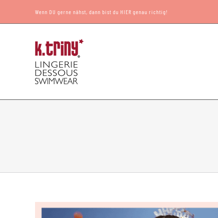
Zum
Wenn DU gerne nähst, dann bist du HIER genau richtig!
Inhalt
springen