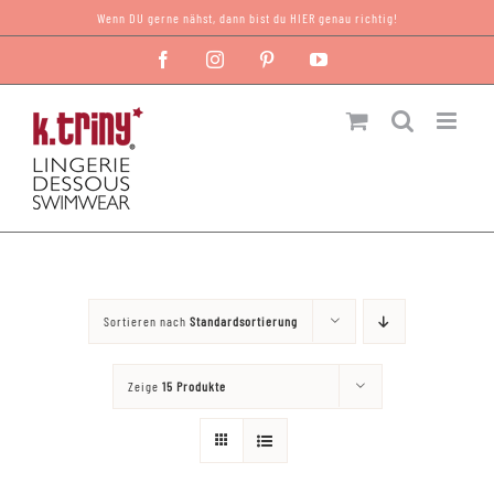
Zum
Wenn DU gerne nähst, dann bist du HIER genau richtig!
Inhalt
Facebook
Instagram
Pinterest
YouTube
springen
Sortieren nach
Standardsortierung
Zeige
15 Produkte