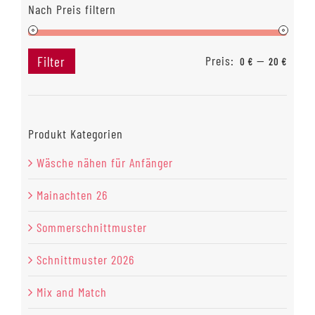
Nach Preis filtern
Preis:
—
Filter
0 €
20 €
Min.
Max.
Preis
Preis
Produkt Kategorien
Wäsche nähen für Anfänger
Mainachten 26
Sommerschnittmuster
Schnittmuster 2026
Mix and Match