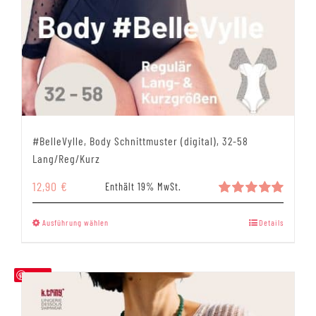
#BelleVylle, Body Schnittmuster (digital), 32-58
Lang/Reg/Kurz
12,90
€
Enthält 19% MwSt.
Bewertet
mit
5.00
Dieses
Ausführung wählen
Details
von 5
Produkt
weist
mehrere
Save
Varianten
auf.