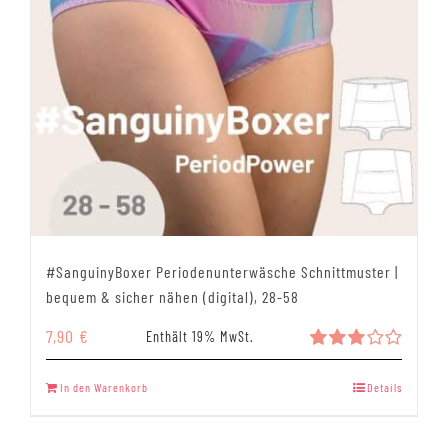
#SanguinyBoxer Periodenunterwäsche Schnittmuster |
bequem & sicher nähen (digital), 28-58
7,90
€
Enthält 19% MwSt.
Bewertet
mit
In den Warenkorb
Details
3.00
von 5