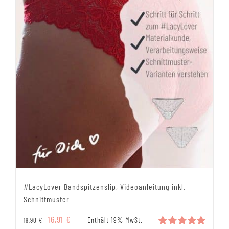
#LacyLover Bandspitzenslip, Videoanleitung inkl.
Schnittmuster
Ursprünglicher
Aktueller
16,91
€
Enthält 19% MwSt.
19,90
€