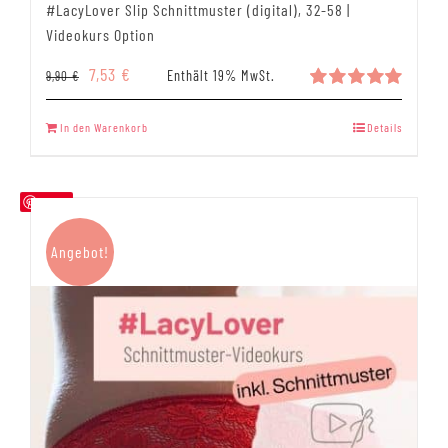
#LacyLover Slip Schnittmuster (digital), 32-58 |
Videokurs Option
Ursprünglicher
Aktueller
7,53
€
Enthält 19% MwSt.
9,90
€
Preis
Preis
Bewertet
mit
5.00
war:
ist:
In den Warenkorb
Details
von 5
9,90 €
7,53 €.
Save
Angebot!