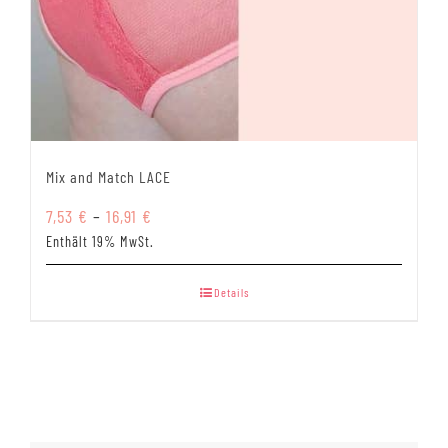
Mix and Match LACE
Preisspanne:
7,53
€
–
16,91
€
7,53 €
Enthält 19% MwSt.
bis
16,91 €
Details