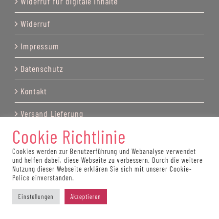
Widerruf für digitale Inhalte
Widerruf
Impressum
Datenschutz
Kontakt
Versand Lieferung
Cookie Richtlinie
Cookies werden zur Benutzerführung und Webanalyse verwendet
und helfen dabei, diese Webseite zu verbessern. Durch die weitere
© Copyright by Katrin Recktenwald 2025
Nutzung dieser Webseite erklären Sie sich mit unserer Cookie-
Police einverstanden.
Einstellungen
Akzeptieren
Vertrag widerrufen