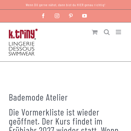
Zum
Wenn DU gerne nähst, dann bist du HIER genau richtig!
Inhalt
Facebook
Instagram
Pinterest
YouTube
springen
Bademode Atelier
Die Vormerkliste ist wieder
geöffnet. Der Kurs findet im
Frühjahr 2027 wieder statt. Wenn