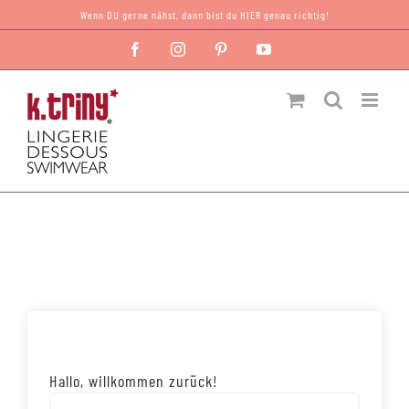
Zum
Wenn DU gerne nähst, dann bist du HIER genau richtig!
Inhalt
Facebook
Instagram
Pinterest
YouTube
springen
Hallo, willkommen zurück!