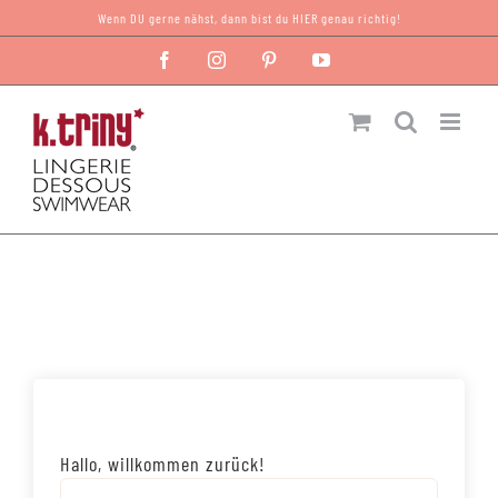
Zum
Wenn DU gerne nähst, dann bist du HIER genau richtig!
Inhalt
Facebook
Instagram
Pinterest
YouTube
springen
Hallo, willkommen zurück!