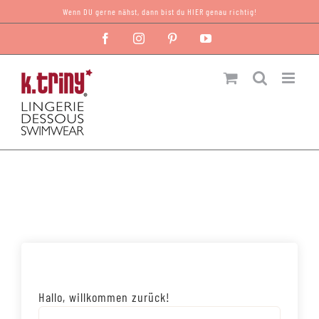
Zum
Wenn DU gerne nähst, dann bist du HIER genau richtig!
Inhalt
Facebook
Instagram
Pinterest
YouTube
springen
Hallo, willkommen zurück!