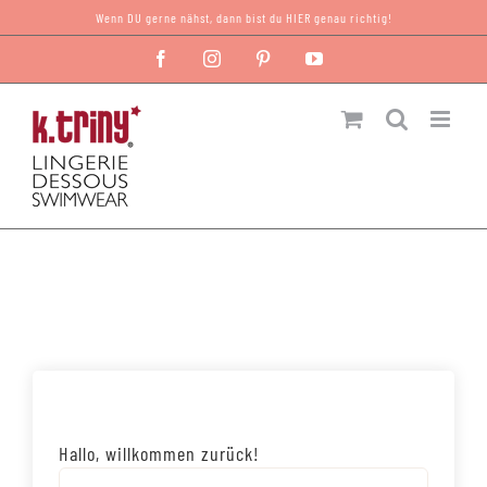
Zum
Wenn DU gerne nähst, dann bist du HIER genau richtig!
Inhalt
Facebook
Instagram
Pinterest
YouTube
springen
Hallo, willkommen zurück!