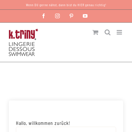
Zum
Wenn DU gerne nähst, dann bist du HIER genau richtig!
Inhalt
Facebook
Instagram
Pinterest
YouTube
springen
Hallo, willkommen zurück!