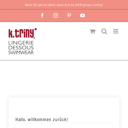
Zum
Wenn DU gerne nähst, dann bist du HIER genau richtig!
Inhalt
Facebook
Instagram
Pinterest
YouTube
springen
Hallo, willkommen zurück!