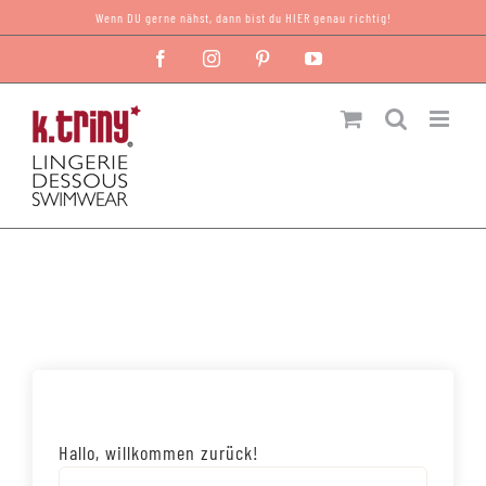
Zum
Wenn DU gerne nähst, dann bist du HIER genau richtig!
Inhalt
Facebook
Instagram
Pinterest
YouTube
springen
Hallo, willkommen zurück!