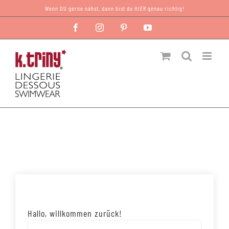
Zum
Wenn DU gerne nähst, dann bist du HIER genau richtig!
Inhalt
Facebook
Instagram
Pinterest
YouTube
springen
Hallo, willkommen zurück!