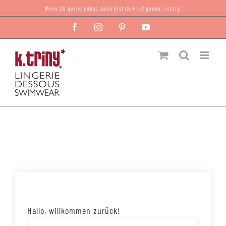
Zum
Wenn DU gerne nähst, dann bist du HIER genau richtig!
Inhalt
Facebook
Instagram
Pinterest
YouTube
springen
Hallo, willkommen zurück!