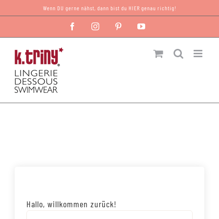
Zum
Wenn DU gerne nähst, dann bist du HIER genau richtig!
Inhalt
Facebook
Instagram
Pinterest
YouTube
springen
Hallo, willkommen zurück!