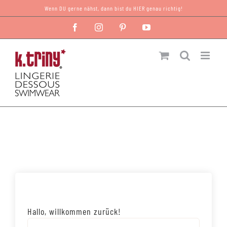
Zum
Wenn DU gerne nähst, dann bist du HIER genau richtig!
Inhalt
Facebook
Instagram
Pinterest
YouTube
springen
Hallo, willkommen zurück!