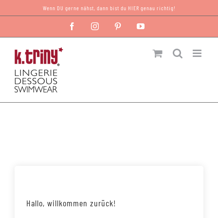
Zum
Wenn DU gerne nähst, dann bist du HIER genau richtig!
Inhalt
Facebook
Instagram
Pinterest
YouTube
springen
Hallo, willkommen zurück!