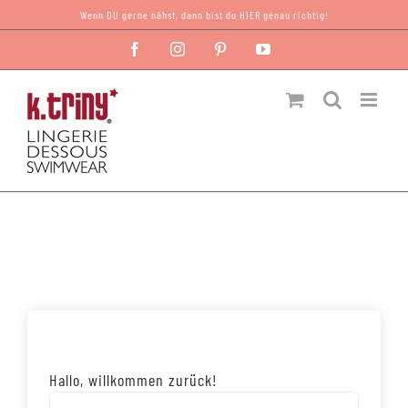
Zum
Wenn DU gerne nähst, dann bist du HIER genau richtig!
Inhalt
Facebook
Instagram
Pinterest
YouTube
springen
Hallo, willkommen zurück!